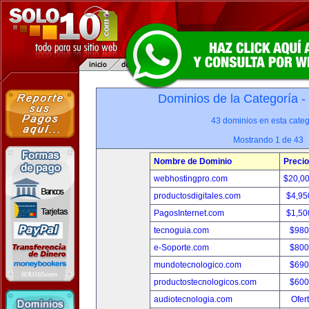
Dominios de la Categoría -
43 dominios en esta categ
Mostrando 1 de 43
Nombre de Dominio
Precio
webhostingpro.com
$20,0
productosdigitales.com
$4,95
PagosInternet.com
$1,50
tecnoguia.com
$980
e-Soporte.com
$800
mundotecnologico.com
$690
productostecnologicos.com
$600
audiotecnologia.com
Ofer