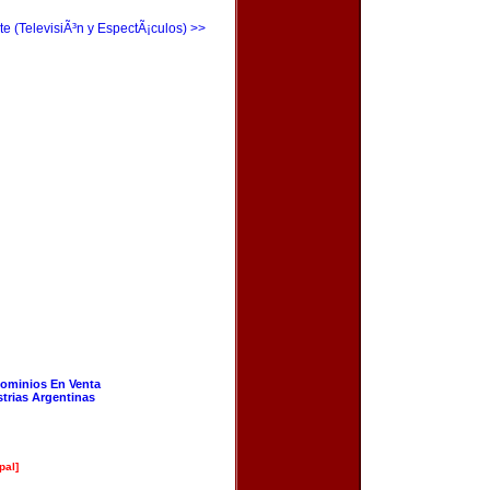
te (TelevisiÃ³n y EspectÃ¡culos) >>
ominios En Venta
strias Argentinas
pal]