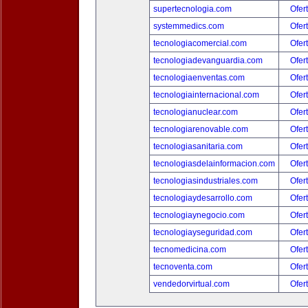
supertecnologia.com
Ofer
systemmedics.com
Ofer
tecnologiacomercial.com
Ofer
tecnologiadevanguardia.com
Ofer
tecnologiaenventas.com
Ofer
tecnologiainternacional.com
Ofer
tecnologianuclear.com
Ofer
tecnologiarenovable.com
Ofer
tecnologiasanitaria.com
Ofer
tecnologiasdelainformacion.com
Ofer
tecnologiasindustriales.com
Ofer
tecnologiaydesarrollo.com
Ofer
tecnologiaynegocio.com
Ofer
tecnologiayseguridad.com
Ofer
tecnomedicina.com
Ofer
tecnoventa.com
Ofer
vendedorvirtual.com
Ofer