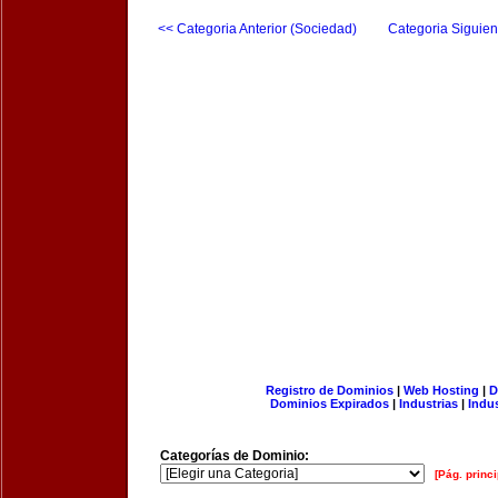
<< Categoria Anterior (Sociedad)
Categoria Siguien
Registro de Dominios
|
Web Hosting
|
D
Dominios Expirados
|
Industrias
|
Indu
Categorías de Dominio:
[Pág. princi