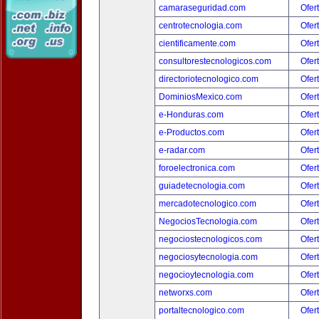
camaraseguridad.com
Ofer
centrotecnologia.com
Ofer
cientificamente.com
Ofer
consultorestecnologicos.com
Ofer
directoriotecnologico.com
Ofer
DominiosMexico.com
Ofer
e-Honduras.com
Ofer
e-Productos.com
Ofer
e-radar.com
Ofer
foroelectronica.com
Ofer
guiadetecnologia.com
Ofer
mercadotecnologico.com
Ofer
NegociosTecnologia.com
Ofer
negociostecnologicos.com
Ofer
negociosytecnologia.com
Ofer
negocioytecnologia.com
Ofer
networxs.com
Ofer
portaltecnologico.com
Ofer