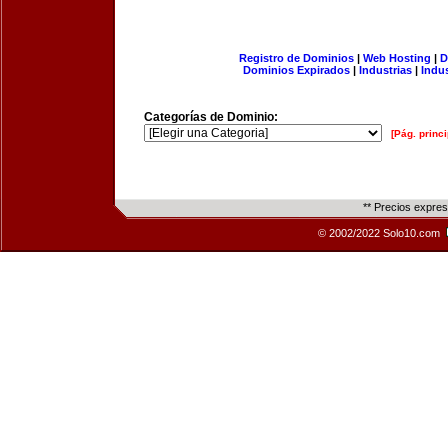
Registro de Dominios
|
Web Hosting
|
D
Dominios Expirados
|
Industrias
|
Indu
Categorías de Dominio:
[Pág. princi
** Precios expre
© 2002/2022 Solo10.com