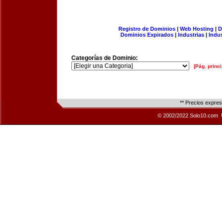
Registro de Dominios
|
Web Hosting
|
D
Dominios Expirados
|
Industrias
|
Indu
Categorías de Dominio:
[Pág. princi
** Precios expre
© 2002/2022 Solo10.com