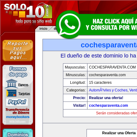
cochesparaven
El dueño de este dominio lo ha
Mayusculas:
COCHESPARAVENTA.COM
Minusculas:
cochesparaventa.com
Longitud:
15 caracteres
Categorias:
AutomÃ³viles y Coches
,
Vent
Precio:
Realizar una oferta!
Visitar!
cochesparaventa.com
Serán consideradas ofer
Realizar una Oferta