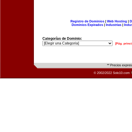
Registro de Dominios
|
Web Hosting
|
D
Dominios Expirados
|
Industrias
|
Indu
Categorías de Dominio:
[Pág. princi
** Precios expre
© 2002/2022 Solo10.com