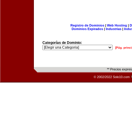
Registro de Dominios
|
Web Hosting
|
D
Dominios Expirados
|
Industrias
|
Indu
Categorías de Dominio:
[Pág. princi
** Precios expre
© 2002/2022 Solo10.com