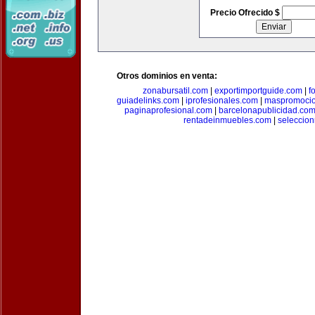
Precio Ofrecido $
Otros dominios en venta:
zonabursatil.com
|
exportimportguide.com
|
f
guiadelinks.com
|
iprofesionales.com
|
maspromoci
paginaprofesional.com
|
barcelonapublicidad.co
rentadeinmuebles.com
|
seleccio