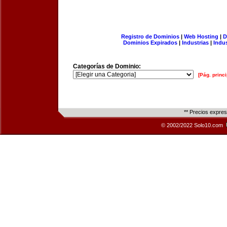
Registro de Dominios
|
Web Hosting
|
D
Dominios Expirados
|
Industrias
|
Indu
Categorías de Dominio:
[Pág. princi
** Precios expre
© 2002/2022 Solo10.com