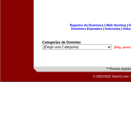
Registro de Dominios
|
Web Hosting
|
D
Dominios Expirados
|
Industrias
|
Indu
Categorías de Dominio:
[Pág. princi
** Precios expre
© 2002/2022 Solo10.com