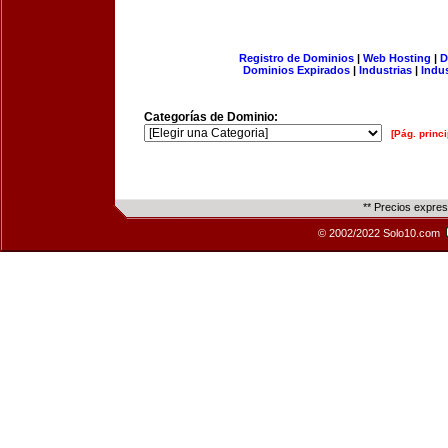
Registro de Dominios
|
Web Hosting
|
D
Dominios Expirados
|
Industrias
|
Indu
Categorías de Dominio:
[Pág. princi
** Precios expre
© 2002/2022 Solo10.com