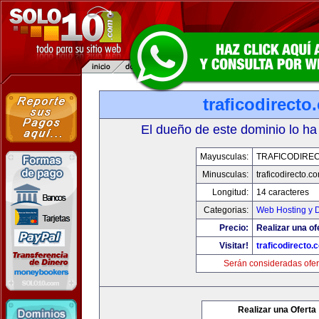
traficodirecto
El dueño de este dominio lo ha
Mayusculas:
TRAFICODIRE
Minusculas:
traficodirecto.c
Longitud:
14 caracteres
Categorias:
Web Hosting y 
Precio:
Realizar una of
Visitar!
traficodirecto.
Serán consideradas ofer
Realizar una Oferta