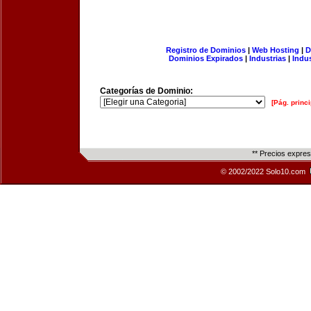
Registro de Dominios
|
Web Hosting
|
D
Dominios Expirados
|
Industrias
|
Indu
Categorías de Dominio:
[Pág. princi
** Precios expre
© 2002/2022 Solo10.com