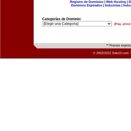
Registro de Dominios
|
Web Hosting
|
D
Dominios Expirados
|
Industrias
|
Indu
Categorías de Dominio:
[Pág. princi
** Precios expre
© 2002/2022 Solo10.com