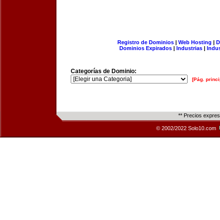
Registro de Dominios
|
Web Hosting
|
D
Dominios Expirados
|
Industrias
|
Indu
Categorías de Dominio:
[Pág. princi
** Precios expre
© 2002/2022 Solo10.com