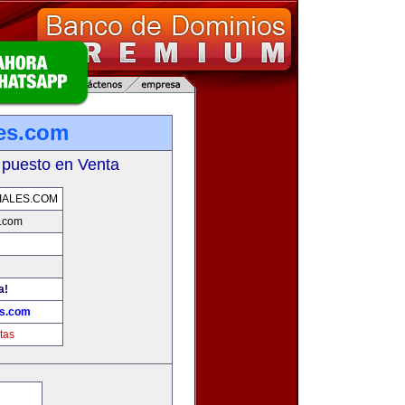
es.com
 puesto en Venta
IALES.COM
s.com
a!
es.com
tas