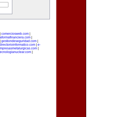
|
comerciosweb.com
|
taformafinanciera.com
|
|
gestiondeseguridad.com
|
directorioinformatico.com
|
e-
mpresasmetalurgicas.com
|
tecnologianuclear.com
|