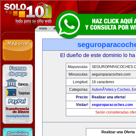
seguroparacoch
El dueño de este dominio lo ha
Mayusculas:
SEGUROPARACOCHES.
Minusculas:
seguroparacoches.com
Longitud:
16 caracteres
Categorias:
AutomÃ³viles y Coches
,
Em
Precio:
Realizar una oferta!
Visitar!
seguroparacoches.com
Serán consideradas ofer
Realizar una Oferta