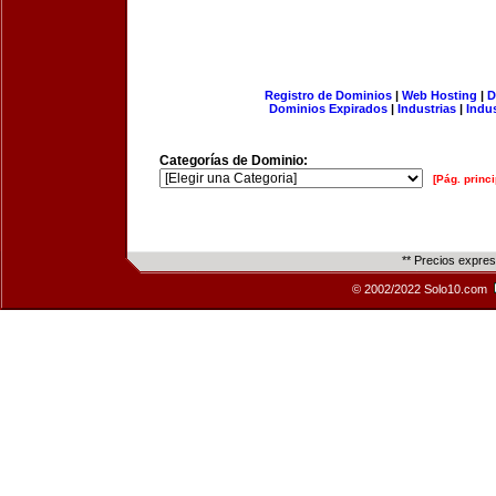
Registro de Dominios
|
Web Hosting
|
D
Dominios Expirados
|
Industrias
|
Indu
Categorías de Dominio:
[Pág. princi
** Precios expre
© 2002/2022 Solo10.com