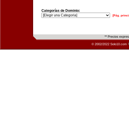
Categorías de Dominio:
[Pág. princi
** Precios expre
© 2002/2022 Solo10.com