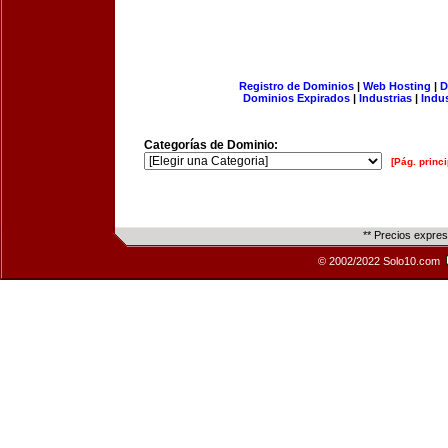
Registro de Dominios
|
Web Hosting
|
D
Dominios Expirados
|
Industrias
|
Indu
Categorías de Dominio:
[Pág. princi
** Precios expre
© 2002/2022 Solo10.com